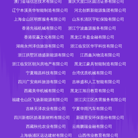
澳门金瑞信息技术有限公司
重庆大渡口区圆洁证券有限公司
辽宁本溪美华智能制造有限公司
河北创辉新能源集团有限公司
上海金山区明辉服务有限公司
山东长清区宇虹保险有限公司
香港先福机械有限公司
浙江宁波鑫源服务有限公司
香港双赢文化有限公司
黑龙江丰盈金融有限公司
湖南永州泽信旅游有限公司
浙江临安区华宇科技有限公司
浙江拱墅区德盛新能源有限公司
江西鑫兴物流有限公司
浙江临安区朝兴房地产有限公司
黑龙江豪具智能制造有限公司
宁夏顺昌科技有限公司
台湾优质机械有限公司
四川广安南科旅游有限公司
吉林盛和人工智能有限公司
西藏美华机械有限公司
黑龙江旭日教育有限公司
福建仓山区飞扬新能源有限公司
浙江滨江区杰霄服务有限公司
吉林天泽农业有限公司
宁夏华雨汽车有限公司
四川新都区皓慕新材料有限公司
新疆景安环保股份有限公司
西藏秋伦农业有限公司
云南鹏瑞金融有限公司
上海杨浦区远达建材有限公司
山西伟业教育有限公司