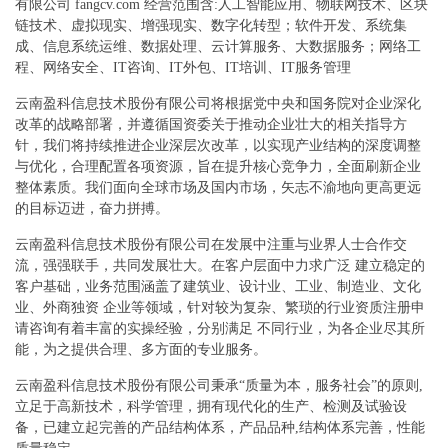
有限公司 fangcv.com 经营范围含:人工智能应用、物联网技术、区块
链技术、虚拟现实、增强现实、数字化转型；软件开发、系统集
成、信息系统运维、数据处理、云计算服务、大数据服务；网络工
程、网络安全、IT咨询、IT外包、IT培训、IT服务管理
云南盈科信息技术股份有限公司将根据党中央和国务院对企业深化
改革的战略部署，并遵循国资委关于推动企业壮大的相关指导方
针，我们将持续推进企业深层次改革，以实现产业结构的深度调整
与优化，合理配置各项资源，旨在提升核心竞争力，全面刷新企业
整体素质。我们面向全球市场及国内市场，矢志不渝地向更高更远
的目标迈进，奋力拼搏。
云南盈科信息技术股份有限公司在发展中注重与业界人士合作交
流，强强联手，共同发展壮大。在客户层面中力求广泛 建立稳定的
客户基础，业务范围涵盖了建筑业、设计业、工业、制造业、文化
业、外商独资 企业等领域，针对较为复杂、繁琐的行业资质注册申
请咨询有着丰富的实操经验，分别满足 不同行业，为各企业尽其所
能，为之提供合理、多方面的专业服务。
云南盈科信息技术股份有限公司秉承“质量为本，服务社会”的原则,
立足于高新技术，科学管理，拥有现代化的生产、检测及试验设
备，已建立起完善的产品结构体系，产品品种,结构体系完善，性能